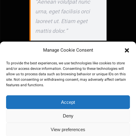
“Aenean volutpat nunc
urna, eget facilisis orci
laoreet ut. Etiam eget
mattis dolor.”
Manage Cookie Consent
Vestibulum sed lacinia diam. Morbi
To provide the best experiences, we use technologies like cookies to store
varius augue quis fringilla molestie.
and/or access device information. Consenting to these technologies will
allow us to process data such as browsing behavior or unique IDs on this
Etiam eget mattis dolor. Pellentesque
site. Not consenting or withdrawing consent, may adversely affect certain
porta metus dolor, eu pretium felis
features and functions.
sagittis ac. Phasellus tortor nunc, porttitor
Accept
viverra lobortis ac, tincidunt nec ligula.
Suspendisse potenti. Aliquam quis
Deny
sapien pellentesque dui accumsan
View preferences
ultrices non eget velit. Fusce eu aliquam