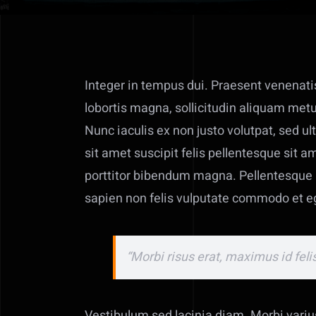
Integer in tempus dui. Praesent venenatis,
lobortis magna, sollicitudin aliquam metus
Nunc iaculis ex non justo volutpat, sed u
sit amet suscipit felis pellentesque sit 
porttitor bibendum magna. Pellentesque h
sapien non felis vulputate commodo et e
“Morbi risus erat, maximus id feli
Vestibulum sed lacinia diam. Morbi varius