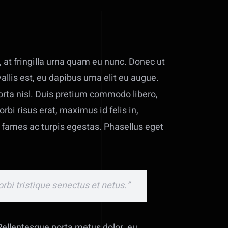
, at fringilla urna quam eu nunc. Donec ut
allis est, eu dapibus urna elit eu augue.
porta nisl. Duis pretium commodo libero,
bi risus erat, maximus id felis in,
 fames ac turpis egestas. Phasellus eget
rbi tristique senectus et netus.”
 Pellentesque porta metus dolor, eu