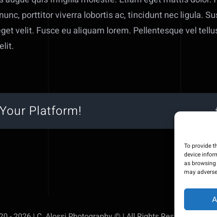
 nunc, porttitor viverra lobortis ac, tincidunt nec ligula.
et velit. Fusce eu aliquam lorem. Pellentesque vel tellus
elit.
Your Platform!
To provide t
device infor
as browsing 
may adversel
A
0 - 2026 | C. Alossi Photography © | All Rights Reserved | Pow