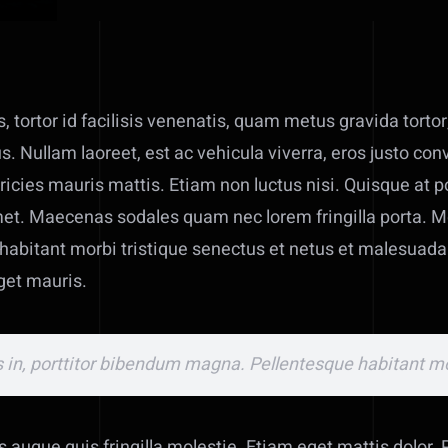
 tortor id facilisis venenatis, quam metus gravida tortor
. Nullam laoreet, est ac vehicula viverra, eros justo conv
ltricies mauris mattis. Etiam non luctus nisi. Quisque at 
amet. Maecenas sodales quam nec lorem fringilla porta. Mor
abitant morbi tristique senectus et netus et malesuada
get mauris.
s in, porttitor bibendum magna. Pellentesque habitant mo
 augue quis fringilla molestie. Etiam eget mattis dolor.