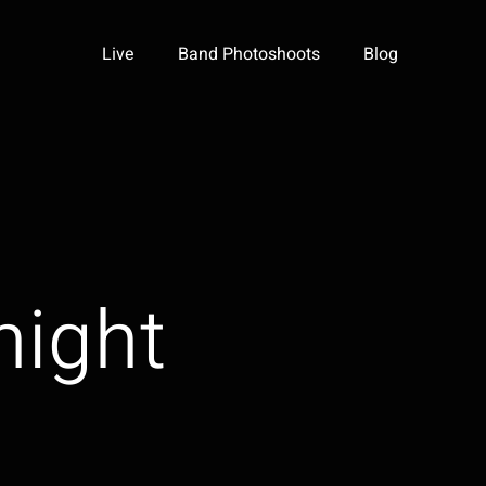
Live
Band Photoshoots
Blog
night